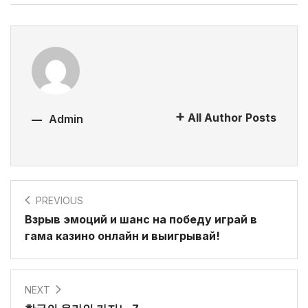
All Author Posts
Admin
PREVIOUS
Взрыв эмоций и шанс на победу играй в
гама казино онлайн и выигрывай!
NEXT