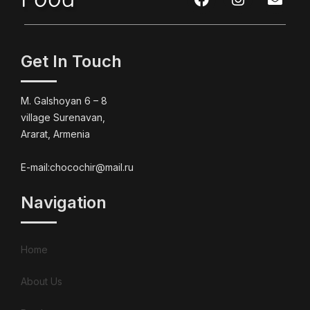
Get In Touch
M. Galshoyan 6 – 8
village Surenavan,
Ararat, Armenia
E-mail:chocochir@mail.ru
Navigation
Home
About Us