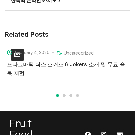
한국의 온라인 카지노 7
Related Posts
February 4, 2026
Uncategorized
프라그마틱 식스 조커즈 6 Jokers 소개 및 무료 슬
롯 체험
Fruit
Food