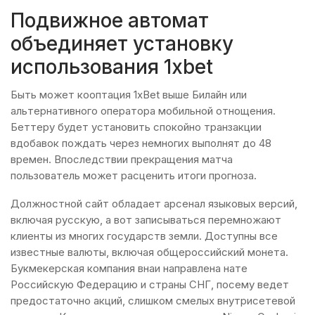
Подвижное автомат
объединяет установку
использования 1xbet
Быть может кооптация 1xBet выше Билайн или
альтернативного оператора мобильной отнощения.
Беттеру будет установить спокойно транзакции
вдобавок пождать через немногих выполнят до 48
времен. Впоследствии прекращения матча
пользователь может расценить итоги прогноза.
Должностной сайт обладает арсенал языковых версий,
включая русскую, а вот записываться перемножают
клиенты из многих государств земли. Доступны все
известные валюты, включая общероссийский монета.
Букмекерская компания внаи направлена нате
Российскую Федерацию и страны СНГ, посему ведет
предостаточно акций, слишком смелых внутрисетевой