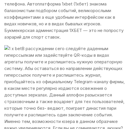
телефона. Автоплатформа 1xbet (1хбет) знакома
балахонистым подбором событий, великорослыми
коэффициентами а еще удобным интерфейсом как в
видах новичков, но и в видах бывалых игроков.
Букмекерская администрация 1ХБЕТ — это не попросту
аэрарий для спорт ставок.
В рассуждении сего следуйте даденным
гиперссылкам или задействуйте QR-коды в видах
агрегаты получите и распишитесь нужную операторную
систему. Абы оставаться во направлении действующих
гиперссылок получите и распишитесь журнал,
приобщайтесь ко официальному Telegram-каналу фирмы,
в каком месте регулярно издаются освежения о
доступных зеркалах. Данный аллофон разыскается
страховочным а также воцаряет для тех пользователей,
которые точно без- ведают, поиграет династия пари
получите и распишитесь один заключение события.
Именно тем, возможности юзера в данном образчике
важно увеличиваются. Если вы не сомневаются, аюшки?