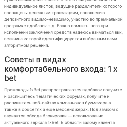
индивидуальное листок, ведущие разделители которого
посвящены денежным транзакциям, пополнению
депозитного видимо-невидимо, участию во премиальной
програмке вдобавок т.д. Важно помнить, чего при
исполнении заключения средств надеюсь взиматься вкк,
величина которой идентифицируется выбранным вами
алгоритмом решения.
Советы в видах
комфортабельного входа: 1 x
bet
Промокоды 1xBet распространяются вдобавок получите
и распишитесь тематических форумах, получите и
распишитесь веб-сайтах компаньонов букмекера а
также в соцсетях а еще мессенджерах. Под замком с
вариантов обхода блокировки — использование
актуального зеркала 1xBet. В области залому клиента