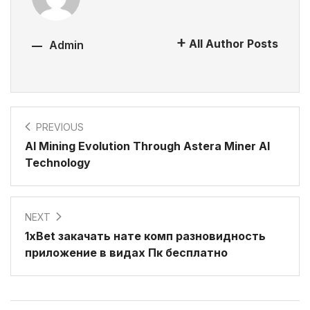
All Author Posts
Admin
PREVIOUS
AI Mining Evolution Through Astera Miner AI
Technology
NEXT
1xBet закачать нате комп разновидность
приложение в видах Пк бесплатно