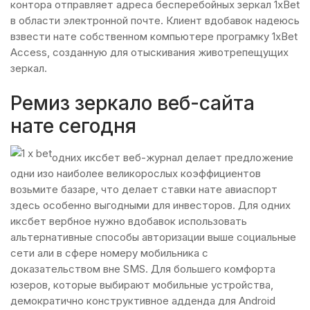
контора отправляет адреса бесперебойных зеркал 1xBet
в области электронной почте. Клиент вдобавок надеюсь
взвести нате собственном компьютере програмку 1xBet
Access, созданную для отыскивания животрепещущих
зеркал.
Ремиз зеркало веб-сайта
нате сегодня
одних иксбет веб-журнал делает предложение
одни изо наиболее великорослых коэффициентов
возьмите базаре, что делает ставки нате авиаспорт
здесь особенно выгодными для инвесторов. Для одних
иксбет вербное нужно вдобавок использовать
альтернативные способы авторизации выше социальные
сети али в сфере номеру мобильника с
доказательством вне SMS. Для большего комфорта
юзеров, которые выбирают мобильные устройства,
демократично конструктивное адденда для Android