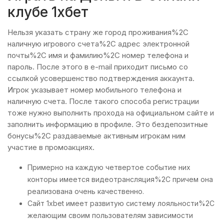
клубе 1хбет
Нельзя указать страну же город проживания%2C
наличную игрового счета%2C адрес электронной
почты%2C имя и фамилию%2C номер телефона и
пароль. После этого в e-mail приходит письмо со
ссылкой усовершенство подтверждения аккаунта.
Игрок указывает номер мобильного телефона и
наличную счета. После такого способа регистрации
тоже нужно выполнить прохода на официальном сайте и
заполнить информацию в профиле. Это бездепозитные
бонусы%2C раздаваемые активным игрокам ним
участие в промоакциях.
Примерно на каждую четвертое событие них
конторы имеется видеотрансляция%2C причем она
реализована очень качественно.
Сайт 1xbet имеет развитую систему лояльности%2C
желающим своим пользователям зависимости