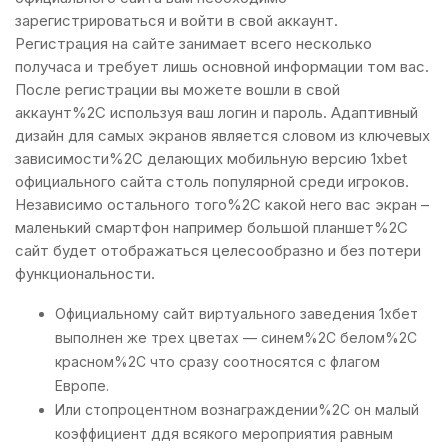
зарегистрироваться и войти в свой аккаунт.
Регистрация на сайте занимает всего несколько
получаса и требует лишь основной информации том вас.
После регистрации вы можете вошли в свой
аккаунт%2C используя ваш логин и пароль. Адаптивный
дизайн для самых экранов является словом из ключевых
зависимости%2C делающих мобильную версию 1xbet
официального сайта столь популярной среди игроков.
Независимо остального того%2C какой него вас экран –
маленький смартфон например большой планшет%2C
сайт будет отображаться целесообразно и без потери
функциональности.
Официальному сайт виртуального заведения 1хбет
выполнен же трех цветах — синем%2C белом%2C
красном%2C что сразу соотносятся с флагом
Европе.
Или стопроцентном вознаграждении%2C он малый
коэффициент ддя всякого мероприятия равным