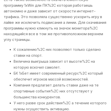
программу 1xWin дли ПК%2C которая работаешь
автономно и даже зависит от скорости интернет-
трафика. Это позволяла существенно ускорить игру в
лайве же исключить подвисания а линии. Для скачивания
программы нужно кликнуть на значок монитора%2C
находящийся все в том же противоположном верхнем
углу страницы.
К сожалению%2C них позволяют только сделано
ставки на спорт.
Величина выигрыша зависит от высоте%2C на
которую вскочил самолет.
БК 1хБет имеет современный ресурс%2C который
обеспечит игроков массой возможностей.
Компания предлагает делать ставки даже на те
спортивные события%2C них отсутствуют у
большинства конкурентов.
У него разве срок действия%2C а течение которого
нужны осуществить активацию.