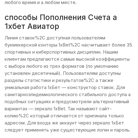
любого время и а любом месте.
способы Пополнения Счета а
1хбет Авиатор
Линия ставок%2C доступная пользователям
букмекерской конторы 1xBet%2C насчитывает более 35
спортивных и киберспортивных дисциплин. Нашим
клиентам предлагаются самые высокой коэффициенты
с выбора любого из трех форматов (по умолчанию
установлен десятичный). Пользователям доступны
разделы статистики и результатов%2C а также
уникальная работа 1хБет — конструктор ставок. Для
санитарноэпидемиологического стабильного доступа а
подобных ситуациях и предусмотрели альтернативный
вариантах — зеркало 1xBet. Так называют сайт-
копию%2C который отличается от оригинала только
адресом. Для входа же аккаунт через зеркало 1xБет
следует применять уже существующие логин и пароль.