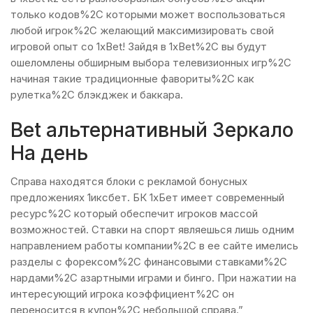
только кодов%2C которыми может воспользоваться
любой игрок%2C желающий максимизировать свой
игровой опыт со 1xBet! Зайдя в 1xBet%2C вы будут
ошеломлены обширным выбора телевизионных игр%2C
начиная такие традиционные фавориты%2C как
рулетка%2C блэкджек и баккара.
Bet альтернативный Зеркало
На день
Справа находятся блоки с рекламой бонусных
предложениях 1иксбет. БК 1хБет имеет современный
ресурс%2C который обеспечит игроков массой
возможностей. Ставки на спорт являешься лишь одним
направлением работы компании%2C в ее сайте имелись
разделы с форексом%2C финансовыми ставками%2C
нардами%2C азартными играми и бинго. При нажатии на
интересующий игрока коэффициент%2C он
переносится в купон%2C небольшой справа.”