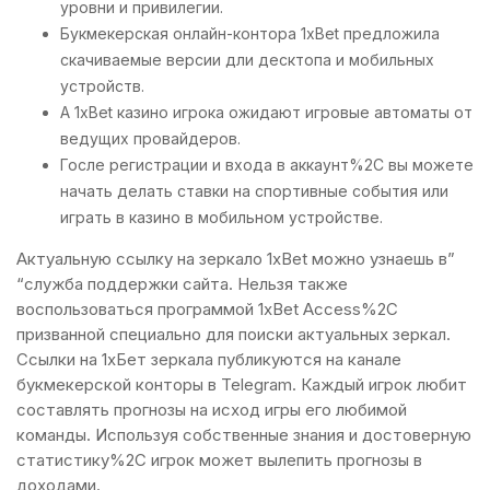
уровни и привилегии.
Букмекерская онлайн-контора 1хBet предложила
скачиваемые версии дли десктопа и мобильных
устройств.
А 1xBet казино игрока ожидают игровые автоматы от
ведущих провайдеров.
Госле регистрации и входа в аккаунт%2C вы можете
начать делать ставки на спортивные события или
играть в казино в мобильном устройстве.
Актуальную ссылку на зеркало 1xBet можно узнаешь в”
“служба поддержки сайта. Нельзя также
воспользоваться программой 1xBet Access%2C
призванной специально для поиски актуальных зеркал.
Ссылки на 1хБет зеркала публикуются на канале
букмекерской конторы в Telegram. Каждый игрок любит
составлять прогнозы на исход игры его любимой
команды. Используя собственные знания и достоверную
статистику%2C игрок может вылепить прогнозы в
доходами.