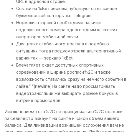
URL в адресной строке.
Ссылки на 1хБет зеркала публикуются на канале
букмекерской конторы же Telegram.
Нормализаторской необходимо наличие
подслушанного номера одного одним казахских
операторов мобильной связи.
Для целях стабильного доступа и подобных
ситуациях тогда предусмотрели альтернативный
вариантах — зеркало 1xBet.
Впечатляет охват доступных спортивных
соревнований а ширина росписи%2C и также
возможность ставились сразу на немного событий в
лайве.” “[newline]На сайте надо просматривать
видеотрансляции же выбирать разные бонусы в
витрине промокодов.
Исключением того%2C не принципиально%2C создали
ли севилестр аккаунт на сайте и какой объем вашего
баланса. Для ликвидации возникшей осложнения вам не
хоть называть свои частной сведения. Любую вечером