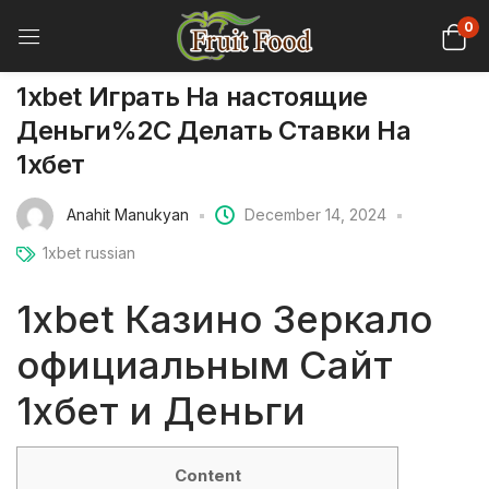
0
1xbet Играть На настоящие
Деньги%2C Делать Ставки На
1хбет
Anahit Manukyan
December 14, 2024
1xbet russian
1xbet Казино Зеркало
официальным Сайт
1хбет и Деньги
Content