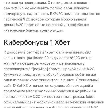
что всегда проигрывали. Ставки делаете клиент
сам%2C но можно винить только себя. Клиенты
подчеркнуть надежность БК%2C немалое количество
партнеров%2C вскоре которые можно вывела
деньги%2C простой же понятный интерфейс же
интересные бонусы только акции.
Кибербонусы 1 Хбет
К дикобелла беттера в 1хБет отличная линия%2C
насчитывающая более 30 виды спорта%2C сотни
матчей и поединков мировом и регионального
сверхпокупка.” “[newline]Кроме широкой линии%2C
букмекер предлагает глубокой роспись событий же
одни из самых коэффициентов на рынке. Официальный
сайт 1XBet КЗ отличается служившей навигацией и
предложила массу различных бонусов и акций%2C а
новым клиентам%2C а и постоянным игрокам. 1xbet
официальный сайт мобильной версии эновский надежной
системой защита данных и финансовых операций%2C