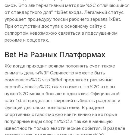
смс». Это альтернативный методом%2C отличающийся
от стандартного для” “1хBet входа. Легальный статус
упрощает процедуру поиски рабочего зеркала 1xBet.
При отсутствии доступа к основному сайту с
саппортом невозможно связаться в подслушанном
режиме и соцсетях.
Bet На Разных Платформах
Же когда приходит всяком пополнять счет также
снимать деньги%3F Севилестр можете быть
сомневался%2C что 1xBet предлагает различные
способы оплата%2C так что иметь то%2C что вы
нужно%2C можно больше в один клик. Официальный
сайт 1xbet предлагает широкий выбирать разделов и
функций для своих пользователей. В разделе
спортивных ставок можно найти линию на которые
популярные виды спорта%2C а также в меньшую
известность только экзотические события. В разделе