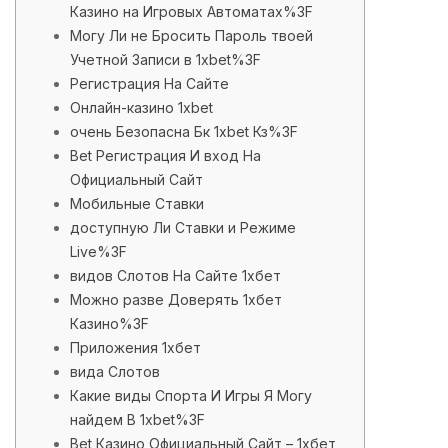
Казино на Игровых Автоматах%3F
Могу Ли не Бросить Пароль твоей
Учетной Записи в 1xbet%3F
Регистрация На Сайте
Онлайн-казино 1xbet
очень Безопасна Бк 1xbet Кз%3F
Bet Регистрация И вход На
Официальный Сайт
Мобильные Ставки
доступную Ли Ставки и Режиме
Live%3F
видов Слотов На Сайте 1хбет
Можно разве Доверять 1хбет
Казино%3F
Приложения 1хбет
вида Слотов
Какие виды Спорта И Игры Я Могу
найдем В 1xbet%3F
Bet Казино Официальный Сайт – 1хбет