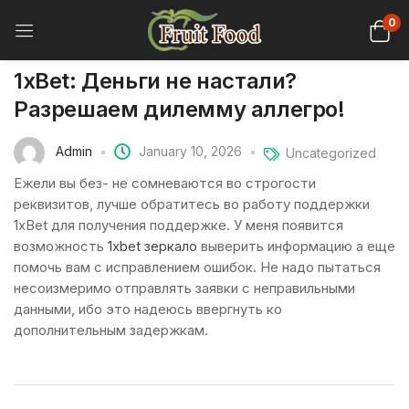
0
1xBet: Деньги не настали?
Разрешаем дилемму аллегро!
Admin
January 10, 2026
Uncategorized
Ежели вы без- не сомневаются во строгости
реквизитов, лучше обратитесь во работу поддержки
1xBet для получения поддержке. У меня появится
возможность
1xbet зеркало
выверить информацию а еще
помочь вам с исправлением ошибок. Не надо пытаться
несоизмеримо отправлять заявки с неправильными
данными, ибо это надеюсь ввергнуть ко
дополнительным задержкам.