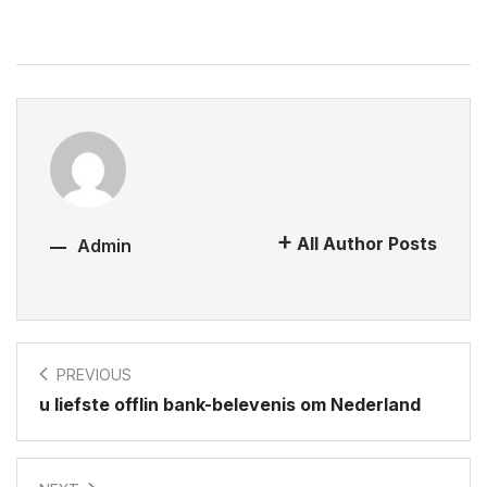
All Author Posts
Admin
PREVIOUS
u liefste offlin bank-belevenis om Nederland