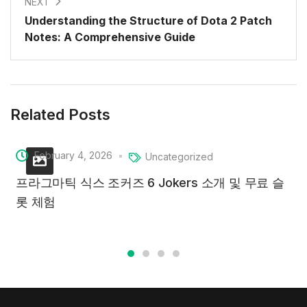
NEXT
Understanding the Structure of Dota 2 Patch
Notes: A Comprehensive Guide
Related Posts
February 4, 2026
Uncategorized
프라그마틱 식스 조커즈 6 Jokers 소개 및 무료 슬
롯 체험