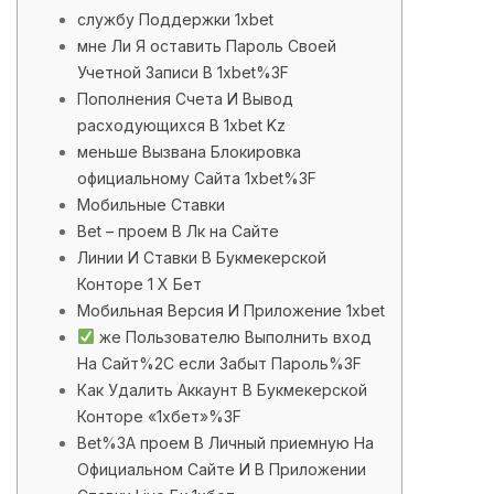
службу Поддержки 1xbet
мне Ли Я оставить Пароль Своей
Учетной Записи В 1xbet%3F
Пополнения Счета И Вывод
расходующихся В 1xbet Kz
меньше Вызвана Блокировка
официальному Сайта 1xbet%3F
Мобильные Ставки
Bet – проем В Лк на Сайте
Линии И Ставки В Букмекерской
Конторе 1 Х Бет
Мобильная Версия И Приложение 1xbet
же Пользователю Выполнить вход
На Сайт%2C если Забыт Пароль%3F
Как Удалить Аккаунт В Букмекерской
Конторе «1хбет»%3F
Bet%3A проем В Личный приемную На
Официальном Сайте И В Приложении