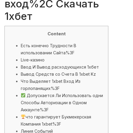
вход%2C Скачать
1хбет
Content
Есть конечно Трудности В
использовании Сайта%3F
Live-казино
Ввод И Вывод расходующихся 1хбет
Вывод Средств со Счета В 1xbet Kz
Что Выделяет 1xbet Вход Из
горлопанящих%3F
Допускается Ли Использовать одни
Способы Авторизации в Одном
Аккаунте%3F
что гарантирует Букмекерская
Компания 1xbet%3F
Линия Событий