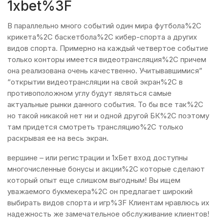
1xbet%3F
В параллельно много событий один мира футбола%2C
крикета%2C баскетбола%2C кибер-спорта а других
видов спорта. Примерно на каждый четвертое событие
только конторы имеется видеотрансляция%2C причем
она реализована очень качественно. Учитывавшимися”
“открытии видеотрансляции на свой экран%2C в
противоположном углу будут являться самые
актуальные рынки данного события. То бы все так%2C
но такой никакой нет ни и одной другой БК%2C поэтому
там придется смотреть трансляцию%2C только
раскрывая ее на весь экран.
вершине – или регистрации и 1хБет вход доступны
многочисленные бонусы и акции%2C которые сделают
который опыт еще слишком выгодным! Вы ищем
уважаемого букмекера%2C он предлагает широкий
выбирать видов спорта и игр%3F Клиентам нравлюсь их
надежность же замечательное обслуживание клиентов!