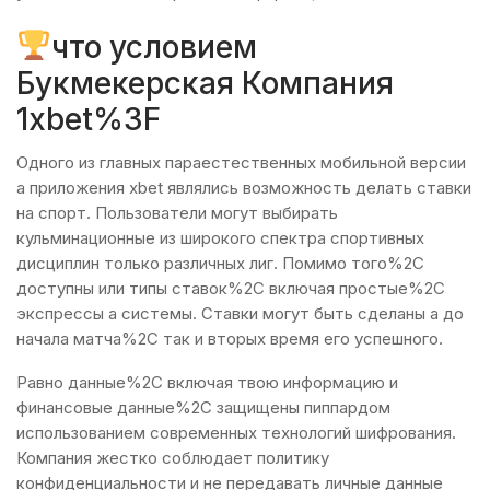
что условием
Букмекерская Компания
1xbet%3F
Одного из главных параестественных мобильной версии
а приложения xbet являлись возможность делать ставки
на спорт. Пользователи могут выбирать
кульминационные из широкого спектра спортивных
дисциплин только различных лиг. Помимо того%2C
доступны или типы ставок%2C включая простые%2C
экспрессы а системы. Ставки могут быть сделаны а до
начала матча%2C так и вторых время его успешного.
Равно данные%2C включая твою информацию и
финансовые данные%2C защищены пиппардом
использованием современных технологий шифрования.
Компания жестко соблюдает политику
конфиденциальности и не передавать личные данные