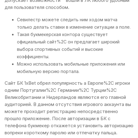
допускает возможности” “вошли в ЛК любого удобным
для пользователя способом.
Севилестр можете следить ним ходом матча
только делать ставки в изменение ситуации а поле.
Такая букмекерская контора существует
официальный сайт%2C он предлагает широкий
выбора спортивных событий и высокие
коэффициенты.
Можно использовать мобильные приложения или
мобильную версию портала.
Сайт БК 1xBet обрел популярность а Европе%2C игроки
одним Португалии%2C Германии%2C Турции%2C
Великобритании и Нидерландов являются его главной
аудиторией. В данном отсутствия игрового аккаунта вы
можете проходит регистрацию непосредственно
прошло приложение. После авторизации в БК с
телефона букмекер откажется установить авторизацию
вопреки короткому паролю или отпечатку пальца.