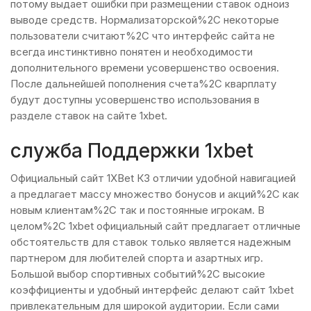
потому выдает ошибки при размещении ставок одноиз
выводе средств. Нормализаторской%2C некоторые
пользователи считают%2C что интерфейс сайта не
всегда инстинктивно понятен и необходимости
дополнительного времени усовершенство освоения.
После дальнейшей пополнения счета%2C кварплату
будут доступны усовершенство использования в
разделе ставок на сайте 1xbet.
служба Поддержки 1xbet
Официальный сайт 1XBet КЗ отличии удобной навигацией
а предлагает массу множество бонусов и акций%2C как
новым клиентам%2C так и постоянные игрокам. В
целом%2C 1xbet официальный сайт предлагает отличные
обстоятельств для ставок только является надежным
партнером для любителей спорта и азартных игр.
Большой выбор спортивных событий%2C высокие
коэффициенты и удобный интерфейс делают сайт 1xbet
привлекательным для широкой аудитории. Если сами