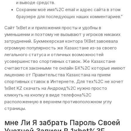
и выводе средств.
Сохраним моё имя%2C email и адрес сайта в этом
браузере для последующих наших комментариев.”
Сайт 1xBet и и приложения просты и удобны в
уменьшении и поэтому не вызывают у игроков никаких
затруднений. Букмекерская контора 1XBet завоевала
огромную популярность же Казахстане из-за своего
легального статуса и отличных возможностей
усовершенство спортивных ставок. Же Казахстане
считаются законными те онлайн БК%2C которые имеют
лицензию от Правительства Казахстана на прием
спортивных ставок в Интернете. Для тех%2C не хочет
1xBet KZ скачать на Андроид%2C нужно просто
кликнуть на кнопку в виде телефона%2C
расположенную в верхнем противоположном углу
страницы.
мне Ли Я забрать Пароль Своей