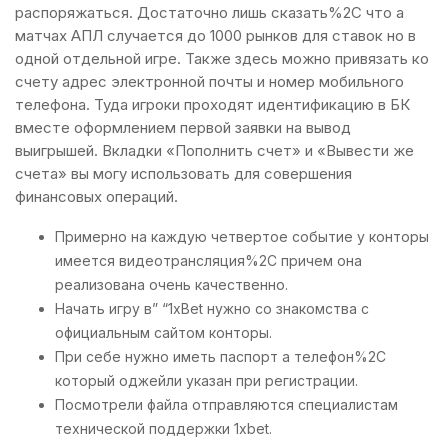
распоряжаться. Достаточно лишь сказать%2C что а
матчах АПЛ случается до 1000 рынков для ставок но в
одной отдельной игре. Также здесь можно привязать ко
счету адрес электронной почты и номер мобильного
телефона. Туда игроки проходят идентификацию в БК
вместе оформлением первой заявки на вывод
выигрышей. Вкладки «Пополнить счет» и «Вывести же
счета» вы могу использовать для совершения
финансовых операций.
Примерно на каждую четвертое событие у конторы
имеется видеотрансляция%2C причем она
реализована очень качественно.
Начать игру в” “1xBet нужно со знакомства с
официальным сайтом конторы.
При себе нужно иметь паспорт а телефон%2C
который оджейли указан при регистрации.
Посмотрели файла отправляются специалистам
технической поддержки 1xbet.