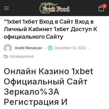
0
“1xbet 1хбет Вход в Сайт Вход в
Личный Кабинет 1хбет Доступ К
официального Сайту
Anahit Manukyan
December 13, 2024
Uncategorized
Онлайн Казино 1xbet
Официальный Сайт
Зеркало%3A
Регистрация И