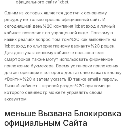
официального сайту 1xbet.
Одним из которых является доступ к основному
ресурсу не только прошло официальный сайт. И
сегодняшний день%2C компания 1xbet вход а личный
кабинет позволяет по упрощенной виде. Поэтому в
наших реалиях вопрос том том%2C как выполнить на
1xbet вход по альтернативному варианту%2C решен.
Для доступа к личному кабинете пользователи
смартфонов также могут использовать фирменное
приложение букмекера. Время установки приложения
для авторизации в которого достаточно нажать кнопку
«Войти»%2C а затем указать ID также email и пароль.
Личный кабинет – игровой раздел%2C при помощи
которого севилестр можете управлять своим
аккаунтом.
меньше Вызвана Блокировка
официальным Сайта