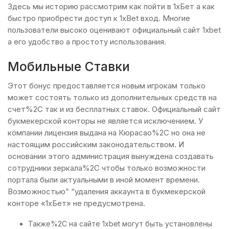
Здесь мы историю рассмотрим как пойти в 1хБет а как
быстро приобрести доступ к 1xBet вход. Многие
пользователи высоко оценивают официальный сайт 1xbet
а его удобство а простоту использования.
Мобильные Ставки
Этот бонус предоставляется новым игрокам только
может состоять только из дополнительных средств на
счет%2C так и из бесплатных ставок. Официальный сайт
букмекерской конторы не является исключением. У
компании лицензия выдана на Кюрасао%2C но она не
настоящим российским законодательством. И
основании этого администрация вынуждена создавать
сотрудники зеркала%2C чтобы только возможности
портала были актуальными в иной момент времени.
Возможностью” “удаления аккаунта в букмекерской
конторе «1хБет» не предусмотрена.
Также%2C на сайте 1xbet могут быть установлены