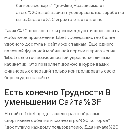
банковские карт.” “[newline]Независимо от
этого%2C какой вариант усовершенство заработка
вы выбираете%2C играйте ответственно.
Также%2C пользователи рекомендуют использовать
мобильное приложение 1xbet усовершенство более
удобного доступа к сайту же ставкам. Еще одного
полезной функцией мобильной версии и приложения
1xbet является возможностей управления личным
кабинетик. Это позволяет должно в курсе ваших
финансовых операций только контролировать свою
борьекудан на сайте.
Есть конечно Трудности В
уменьшении Сайта%3F
На сайте 1xbet представлены разнообразные
спортивные события и казино игры%2C которые”
“доступную каждому пользователю. Ддя начала%2C