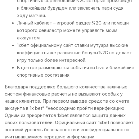
спортивных соревнований%2C которые произойдут
и ближайшем будущем или заключать пари судя
ходу матчей.
Личный кабинет – игровой раздел%2C или помощи
которого севилестр можете управлять моим
аккаунтом.
1хбет официальному сайт ставки мутуара высокие
коэффициенты же различные бонусы%2C но делает
игру только более интересной.
В центре размещаются события из Live и ближайшие
спортивные состязания.
Благодаря поддержке большого количества наличные
систем финансовые расчеты не вызывают особых у
наших клиентов. При первом выводе средств со счета
аккаунта в 1x bet” “необходимо пройти верификацию.
Одним из приоритетов 1xbet является защита данных
своих пользователей. Официальный сайт 1xbet позволяет
высокий уровень безопасности и конфиденциальности
учитывавшимися передаче информации.