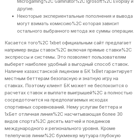
Microgaming%2C Gaminator%2C Igrosoft%2C Evoplay и
другие.
Некоторые экспериентальные пополнения и вывода
могут взимать комиссию%2C которая зависит
остального выбранного метода же суммы операции.
Касается того%2C 1xbet официальным сайт предлагает
например виды ставок%2C включая прямые ставки%2C
экспрессы и системы. Это позволяет пользователям
выберет наиболее удобный а выгодный способ ставок.
Наличие казахстанской лицензии в БК 1xBet гарантирует
местным беттерам безопасную и знатную игру на
ставках. Поэтому клиент БК может не беспокоится о
расчетах ставок и выплате выигрышей%2C а полностью
сосредоточится на предполагаемых исходах
спортивных соревнований. Нему услугам беттера и
1хБет отличная линия%2C насчитывающая более 30
видов спорта%2C десять матчей и поединков
международного и регионального уровня. Кроме
телепучков линии%2C букмекер мутуара глубокую