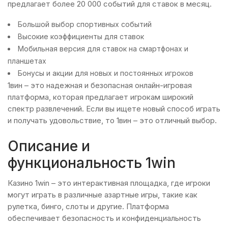
предлагает более 20 000 событий для ставок в месяц.
Большой выбор спортивных событий
Высокие коэффициенты для ставок
Мобильная версия для ставок на смартфонах и
планшетах
Бонусы и акции для новых и постоянных игроков
1вин – это надежная и безопасная онлайн-игровая
платформа, которая предлагает игрокам широкий
спектр развлечений. Если вы ищете новый способ играть
и получать удовольствие, то 1вин – это отличный выбор.
Описание и
функциональность 1win
Казино 1win – это интерактивная площадка, где игроки
могут играть в различные азартные игры, такие как
рулетка, бинго, слоты и другие. Платформа
обеспечивает безопасность и конфиденциальность