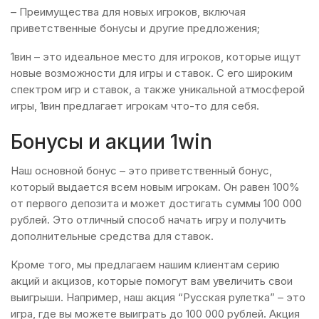
– Преимущества для новых игроков, включая
приветственные бонусы и другие предложения;
1вин – это идеальное место для игроков, которые ищут
новые возможности для игры и ставок. С его широким
спектром игр и ставок, а также уникальной атмосферой
игры, 1вин предлагает игрокам что-то для себя.
Бонусы и акции 1win
Наш основной бонус – это приветственный бонус,
который выдается всем новым игрокам. Он равен 100%
от первого депозита и может достигать суммы 100 000
рублей. Это отличный способ начать игру и получить
дополнительные средства для ставок.
Кроме того, мы предлагаем нашим клиентам серию
акций и акцизов, которые помогут вам увеличить свои
выигрыши. Например, наш акция “Русская рулетка” – это
игра, где вы можете выиграть до 100 000 рублей. Акция