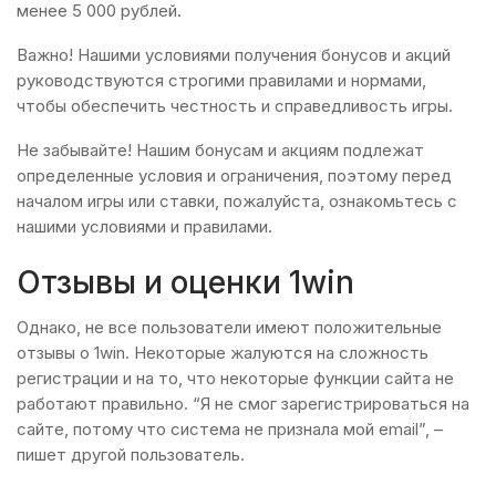
менее 5 000 рублей.
Важно! Нашими условиями получения бонусов и акций
руководствуются строгими правилами и нормами,
чтобы обеспечить честность и справедливость игры.
Не забывайте! Нашим бонусам и акциям подлежат
определенные условия и ограничения, поэтому перед
началом игры или ставки, пожалуйста, ознакомьтесь с
нашими условиями и правилами.
Отзывы и оценки 1win
Однако, не все пользователи имеют положительные
отзывы о 1win. Некоторые жалуются на сложность
регистрации и на то, что некоторые функции сайта не
работают правильно. “Я не смог зарегистрироваться на
сайте, потому что система не признала мой email”, –
пишет другой пользователь.