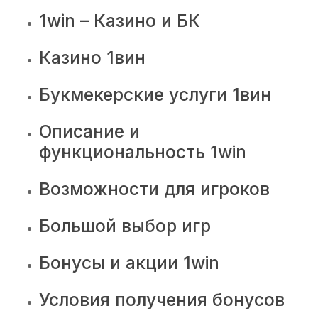
1win – Казино и БК
Казино 1вин
Букмекерские услуги 1вин
Описание и
функциональность 1win
Возможности для игроков
Большой выбор игр
Бонусы и акции 1win
Условия получения бонусов