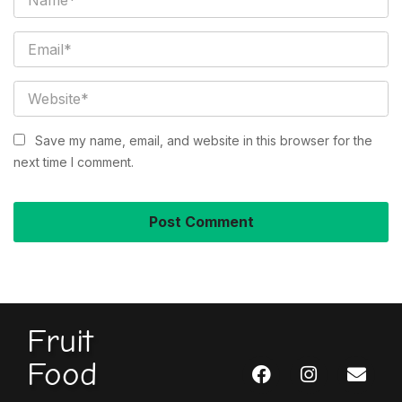
Save my name, email, and website in this browser for the
next time I comment.
Fruit
Food