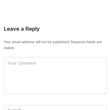
Leave a Reply
Your email address will not be published. Required fields are
makes.