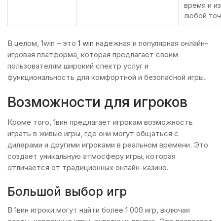
время и из
любой точ
В целом, 1win – это
1 win
надежная и популярная онлайн-
игровая платформа, которая предлагает своим
пользователям широкий спектр услуг и
функциональность для комфортной и безопасной игры.
Возможности для игроков
Кроме того, 1вин предлагает игрокам возможность
играть в живые игры, где они могут общаться с
дилерами и другими игроками в реальном времени. Это
создает уникальную атмосферу игры, которая
отличается от традиционных онлайн-казино.
Большой выбор игр
В 1вин игроки могут найти более 1 000 игр, включая