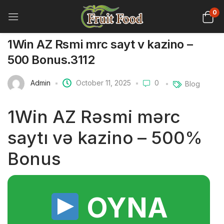
0
1Win AZ Rsmi mrc sayt v kazino –
500 Bonus.3112
Admin
October 11, 2025
0
Blog
1Win AZ Rəsmi mərc
saytı və kazino – 500%
Bonus
OYNA