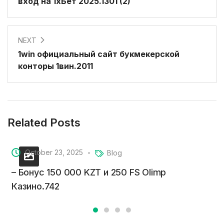
вход на 1хБет 2025.1301 (2)
NEXT
1win официальный сайт букмекерской
конторы 1вин.2011
Related Posts
October 23, 2025
Blog
– Бонус 150 000 KZT и 250 FS Olimp
Казино.742