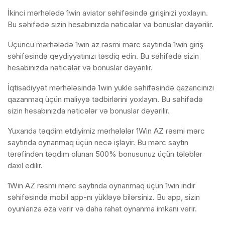
İkinci mərhələdə 1win aviator səhifəsində girişinizi yoxlayın.
Bu səhifədə sizin hesabınızda nəticələr və bonuslar dəyərilir.
Üçüncü mərhələdə 1win az rəsmi mərc saytında 1win giriş
səhifəsində qeydiyyatınızı təsdiq edin. Bu səhifədə sizin
hesabınızda nəticələr və bonuslar dəyərilir.
İqtisadiyyət mərhələsində 1win yukle səhifəsində qazancınızı
qazanmaq üçün maliyyə tədbirlərini yoxlayın. Bu səhifədə
sizin hesabınızda nəticələr və bonuslar dəyərilir.
Yuxarıda təqdim etdiyimiz mərhələlər 1Win AZ rəsmi mərc
saytında oynanmaq üçün necə işləyir. Bu mərc saytın
tərəfindən təqdim olunan 500% bonusunuz üçün tələblər
daxil edilir.
1Win AZ rəsmi mərc saytında oynanmaq üçün 1win indir
səhifəsində mobil app-nı yükləyə bilərsiniz. Bu app, sizin
oyunlarıza əza verir və daha rahat oynanma imkanı verir.