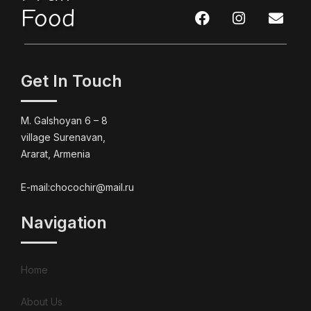
Food
Get In Touch
M. Galshoyan 6 – 8
village Surenavan,
Ararat, Armenia
E-mail:chocochir@mail.ru
Navigation
Home
About Us