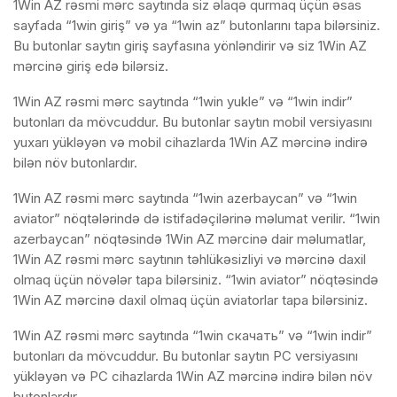
1Win AZ rəsmi mərc saytında siz əlaqə qurmaq üçün əsas
sayfada “1win giriş” və ya “1win az” butonlarını tapa bilərsiniz.
Bu butonlar saytın giriş sayfasına yönləndirir və siz 1Win AZ
mərcinə giriş edə bilərsiz.
1Win AZ rəsmi mərc saytında “1win yukle” və “1win indir”
butonları da mövcuddur. Bu butonlar saytın mobil versiyasını
yuxarı yükləyən və mobil cihazlarda 1Win AZ mərcinə indirə
bilən növ butonlardır.
1Win AZ rəsmi mərc saytında “1win azerbaycan” və “1win
aviator” nöqtələrində də istifadəçilərinə məlumat verilir. “1win
azerbaycan” nöqtəsində 1Win AZ mərcinə dair məlumatlar,
1Win AZ rəsmi mərc saytının təhlükəsizliyi və mərcinə daxil
olmaq üçün növələr tapa bilərsiniz. “1win aviator” nöqtəsində
1Win AZ mərcinə daxil olmaq üçün aviatorlar tapa bilərsiniz.
1Win AZ rəsmi mərc saytında “1win скачать” və “1win indir”
butonları da mövcuddur. Bu butonlar saytın PC versiyasını
yükləyən və PC cihazlarda 1Win AZ mərcinə indirə bilən növ
butonlardır.