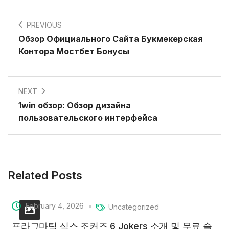
PREVIOUS
Обзор Официального Сайта Букмекерская
Контора Мостбет Бонусы
NEXT
1win обзор: Обзор дизайна
пользовательского интерфейса
Related Posts
February 4, 2026
Uncategorized
프라그마틱 식스 조커즈 6 Jokers 소개 및 무료 슬