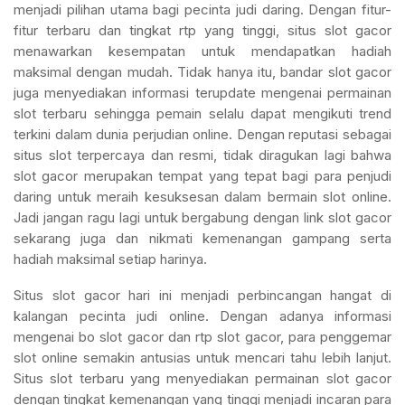
menjadi pilihan utama bagi pecinta judi daring. Dengan fitur-
fitur terbaru dan tingkat rtp yang tinggi, situs slot gacor
menawarkan kesempatan untuk mendapatkan hadiah
maksimal dengan mudah. Tidak hanya itu, bandar slot gacor
juga menyediakan informasi terupdate mengenai permainan
slot terbaru sehingga pemain selalu dapat mengikuti trend
terkini dalam dunia perjudian online. Dengan reputasi sebagai
situs slot terpercaya dan resmi, tidak diragukan lagi bahwa
slot gacor merupakan tempat yang tepat bagi para penjudi
daring untuk meraih kesuksesan dalam bermain slot online.
Jadi jangan ragu lagi untuk bergabung dengan link slot gacor
sekarang juga dan nikmati kemenangan gampang serta
hadiah maksimal setiap harinya.
Situs slot gacor hari ini menjadi perbincangan hangat di
kalangan pecinta judi online. Dengan adanya informasi
mengenai bo slot gacor dan rtp slot gacor, para penggemar
slot online semakin antusias untuk mencari tahu lebih lanjut.
Situs slot terbaru yang menyediakan permainan slot gacor
dengan tingkat kemenangan yang tinggi menjadi incaran para