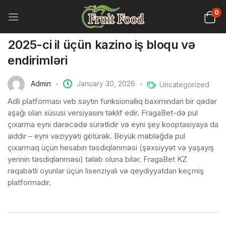
0
2025-ci il üçün kazino iş bloqu və
endirimləri
Admin
January 30, 2026
Uncategorized
Adli platforması veb saytın funksionallıq baxımından bir qədər
aşağı olan xüsusi versiyasını təklif edir. FragaBet-də pul
çıxarma eyni dərəcədə sürətlidir və eyni şey kooptasiyaya da
aiddir – eyni vəziyyəti götürək. Böyük məbləğdə pul
çıxarmaq üçün hesabın təsdiqlənməsi (şəxsiyyət və yaşayış
yerinin təsdiqlənməsi) tələb oluna bilər. FragaBet KZ
rəqabətli oyunlar üçün lisenziyalı və qeydiyyatdan keçmiş
platformadır.