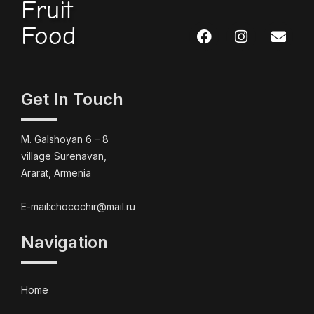
Fruit
Food
Get In Touch
M. Galshoyan 6 – 8
village Surenavan,
Ararat, Armenia
E-mail:chocochir@mail.ru
Navigation
Home