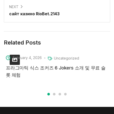
NEXT
сайт казино RioBet.2143
Related Posts
February 4, 2026
Uncategorized
프라그마틱 식스 조커즈 6 Jokers 소개 및 무료 슬
롯 체험