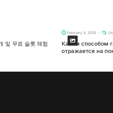
February 4, 2026
Un
소개 및 무료 슬롯 체험
Каким способом 
отражается на п